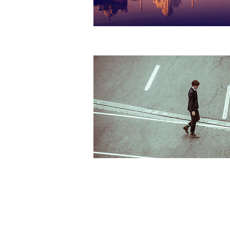
© 2023 Sanitätshaus Vot GmbH -
Impre