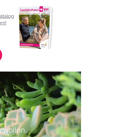
Katalog
rn!
 wollen.